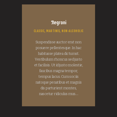
Negroni
CLASSIC,
MARTINIS,
NON-ALCOHOLIC
Suspendisse auctor erat non
posuere pellentesque. In hac
habitasse platea dictumst.
Vestibulum rhoncus sed justo
et facilisis. Ut id justo molestie,
faucibus magna tempor,
tempus lacus. Cum sociis
natoque penatibus et magnis
dis parturient montes,
nascetur ridiculus mus.…