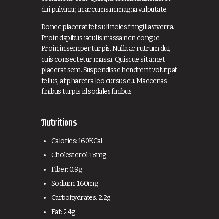
dui pulvinar, in accumsan magna vulputate.
Donec placerat felis ultricies fringilla viverra.
Proin dapibus iaculis massa non congue.
Proin in semper turpis. Nulla ac rutrum dui,
quis consectetur massa. Quisque sit amet
placerat sem. Suspendisse hendrerit volutpat
tellus, at pharetra leo cursus eu. Maecenas
finibus turpis id sodales finibus.
Nutritions
Calories: 160KCal
Cholesterol: 18mg
Fiber: 0.9g
Sodium: 160mg
Carbohydrates: 2.2g
Fat: 2.4g