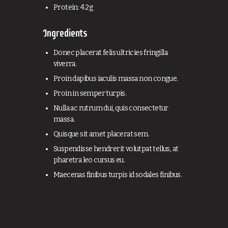
Protein: 4.2g
Ingredients
Donec placerat felis ultricies fringilla
viverra.
Proin dapibus iaculis massa non congue.
Proin in semper turpis.
Nulla ac rutrum dui, quis consectetur
massa.
Quisque sit amet placerat sem.
Suspendisse hendrerit volutpat tellus, at
pharetra leo cursus eu.
Maecenas finibus turpis id sodales finibus.