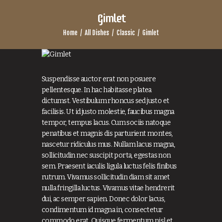
Gimlet
Home
All Dishes
Classic
Gimlet
Suspendisse auctor erat non posuere
pellentesque. In hac habitasse platea
dictumst. Vestibulum rhoncus sed justo et
facilisis. Ut id justo molestie, faucibus magna
tempor, tempus lacus. Cum sociis natoque
penatibus et magnis dis parturient montes,
nascetur ridiculus mus. Nullam lacus magna,
sollicitudin nec suscipit porta, egestas non
sem. Praesent iaculis ligula luctus felis finibus
rutrum. Vivamus sollicitudin diam sit amet
nulla fringilla luctus. Vivamus vitae hendrerit
dui, ac semper sapien. Donec dolor lacus,
condimentum id magna in, consectetur
commodo erat. Quisque fermentum nisl et